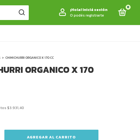
0
¡Hola!
Iniciá sesión
O podés registrarte
S
>
CHIMICHURRI ORGANICO X 170 CC
HURRI ORGANICO X 170
stos
$3.931,40