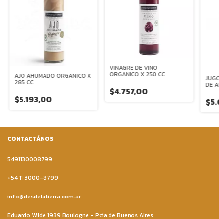
VINAGRE DE VINO
ORGANICO X 250 CC
AJO AHUMADO ORGANICO X
JUGO
285 CC
DE 
$4.757,00
$5.193,00
$5.
CONTACTÁNOS
5491130008799
+54 11 3000-8799
info@desdelatierra.com.ar
Eduardo Wilde 1939 Boulogne - Pcia de Buenos AIres