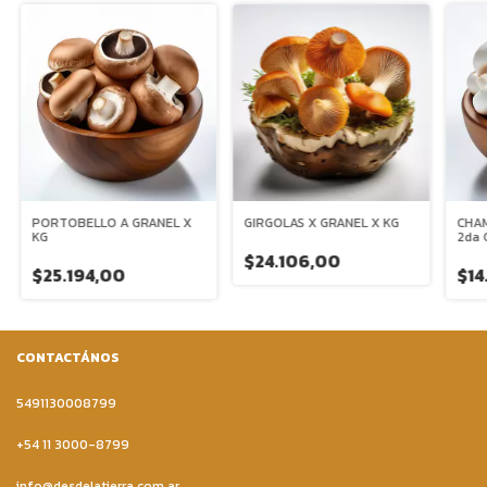
PORTOBELLO A GRANEL X
GIRGOLAS X GRANEL X KG
CHA
KG
2da 
$24.106,00
$25.194,00
$14
CONTACTÁNOS
5491130008799
+54 11 3000-8799
info@desdelatierra.com.ar